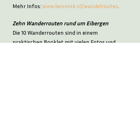
Mehr Infos:
www.bennink.nl/wandelroutes
.
Zehn Wanderrouten rund um Eibergen
Die 10 Wanderrouten sind in einem
praktischen Booklet mit vielen Fotos und
interessanten Fakten gebündelt. Die Routen
führen Sie zu den schönsten Orten rund um
Eibergen. Erhältlich bei der
VVV Eibergen
.
Skulpturenroute Eibergen
Beschriebener Rundweg von 7 km. Eine
besondere Wanderroute entlang der Statuen
in Eibergen. Alle verfügbaren Bilder sind in
einem Fotoheft mit klaren Beschreibungen
zusammengefasst. Erhältlich bei der
VVV