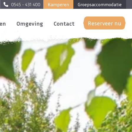
0545 - 431 400
Kamperen
Groepsaccommodatie
Reserveer nu
ven
Omgeving
Contact